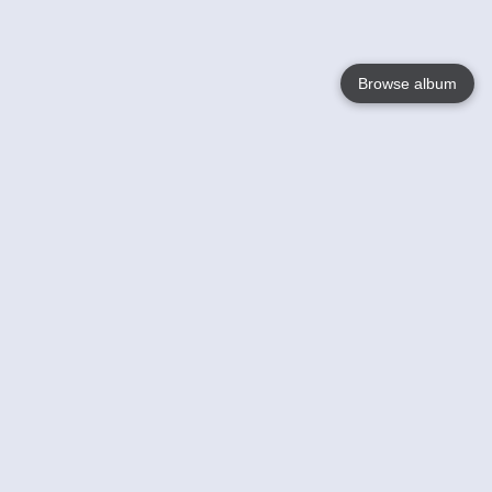
Browse album
Language
English
Nederlands
Français
Jouw
Help
Lees Meer