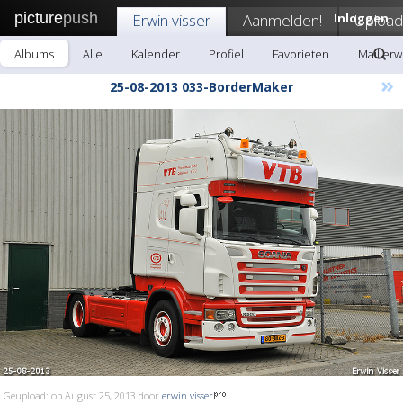
picture
push
Erwin visser
Aanmelden!
Inloggen
Upload
Albums
Alle
Kalender
Profiel
Favorieten
Mail erw
»
25-08-2013 033-BorderMaker
Geupload: op August 25, 2013 door
erwin visser