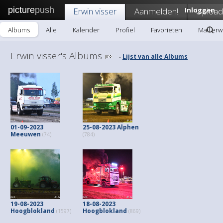
picture
push
Erwin visser
Aanmelden!
Inloggen
Upload
Albums
Alle
Kalender
Profiel
Favorieten
Mail erw
Erwin visser's Albums
Lijst van alle Albums
-
01-09-2023
25-08-2023 Alphen
Meeuwen
(74)
(784)
19-08-2023
18-08-2023
Hoogblokland
Hoogblokland
(1597)
(869)