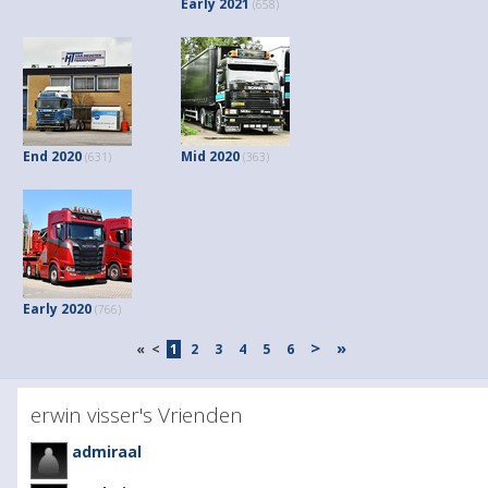
Early 2021
(658)
End 2020
Mid 2020
(631)
(363)
Early 2020
(766)
>
»
«
<
1
2
3
4
5
6
erwin visser's Vrienden
admiraal