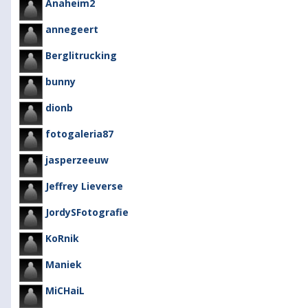
Anaheim2
annegeert
Berglitrucking
bunny
dionb
fotogaleria87
jasperzeeuw
Jeffrey Lieverse
JordySFotografie
KoRnik
Maniek
MiCHaiL