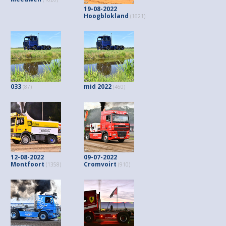
19-08-2022
Hoogblokland
(1621)
033
mid 2022
(87)
(460)
12-08-2022
09-07-2022
Montfoort
Cromvoirt
(1358)
(910)