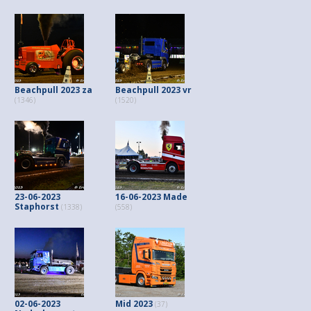
Beachpull 2023 za
Beachpull 2023 vr
(1346)
(1520)
23-06-2023
16-06-2023 Made
Staphorst
(1338)
(558)
02-06-2023
Mid 2023
(37)