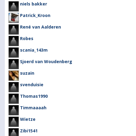
niels bakker
Patrick_Kroon
René van Aalderen
Robes
scania_143m
Sjoerd van Woudenberg
suzain
svenduisie
Thomas1990
Timmaaaah
Wietze
Zibi1541