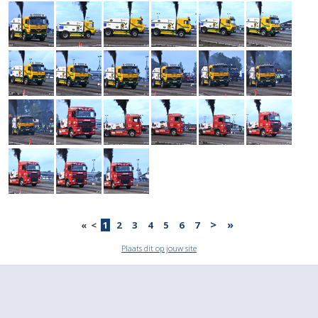
>
»
«
<
1
2
3
4
5
6
7
Plaats dit op jouw site