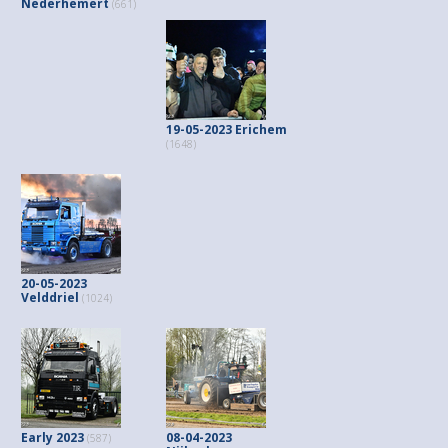
Nederhemert
(661)
19-05-2023 Erichem
(1648)
20-05-2023
Velddriel
(1024)
Early 2023
08-04-2023
(587)