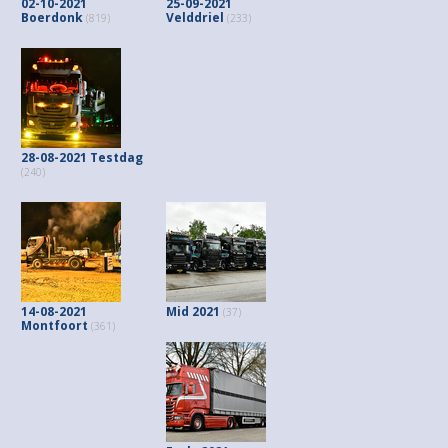
02-10-2021
25-09-2021
Boerdonk
Velddriel
(819)
(233)
28-08-2021 Testdag
(240)
14-08-2021
Mid 2021
(37)
Montfoort
(361)