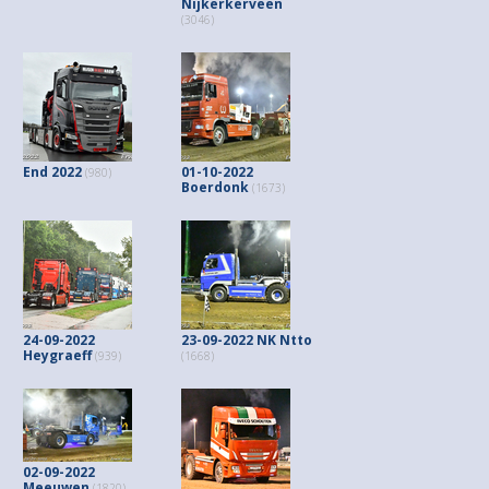
Nijkerkerveen
(3046)
End 2022
01-10-2022
(980)
Boerdonk
(1673)
24-09-2022
23-09-2022 NK Ntto
Heygraeff
(939)
(1668)
02-09-2022
Meeuwen
(1820)